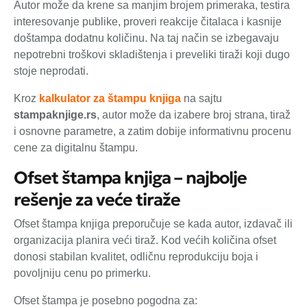
Autor može da krene sa manjim brojem primeraka, testira
interesovanje publike, proveri reakcije čitalaca i kasnije
doštampa dodatnu količinu. Na taj način se izbegavaju
nepotrebni troškovi skladištenja i preveliki tiraži koji dugo
stoje neprodati.
Kroz
kalkulator za štampu knjiga
na sajtu
stampaknjige.rs
, autor može da izabere broj strana, tiraž
i osnovne parametre, a zatim dobije informativnu procenu
cene za digitalnu štampu.
Ofset štampa knjiga – najbolje
rešenje za veće tiraže
Ofset štampa knjiga preporučuje se kada autor, izdavač ili
organizacija planira veći tiraž. Kod većih količina ofset
donosi stabilan kvalitet, odličnu reprodukciju boja i
povoljniju cenu po primerku.
Ofset štampa je posebno pogodna za: