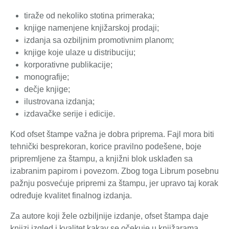
tiraže od nekoliko stotina primeraka;
knjige namenjene knjižarskoj prodaji;
izdanja sa ozbiljnim promotivnim planom;
knjige koje ulaze u distribuciju;
korporativne publikacije;
monografije;
dečje knjige;
ilustrovana izdanja;
izdavačke serije i edicije.
Kod ofset štampe važna je dobra priprema. Fajl mora biti
tehnički besprekoran, korice pravilno podešene, boje
pripremljene za štampu, a knjižni blok usklađen sa
izabranim papirom i povezom. Zbog toga Librum posebnu
pažnju posvećuje pripremi za štampu, jer upravo taj korak
određuje kvalitet finalnog izdanja.
Za autore koji žele ozbiljnije izdanje, ofset štampa daje
knjizi izgled i kvalitet kakav se očekuje u knjižarama.