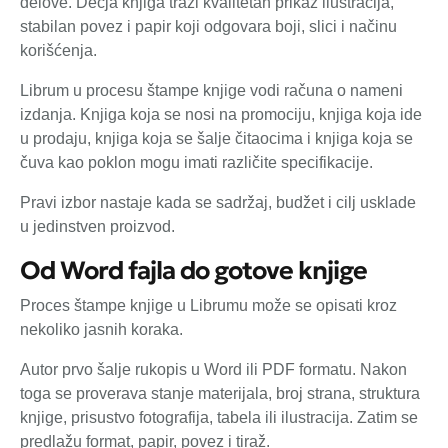
delove. Dečja knjiga traži kvalitetan prikaz ilustracija,
stabilan povez i papir koji odgovara boji, slici i načinu
korišćenja.
Librum u procesu štampe knjige vodi računa o nameni
izdanja. Knjiga koja se nosi na promociju, knjiga koja ide
u prodaju, knjiga koja se šalje čitaocima i knjiga koja se
čuva kao poklon mogu imati različite specifikacije.
Pravi izbor nastaje kada se sadržaj, budžet i cilj usklade
u jedinstven proizvod.
Od Word fajla do gotove knjige
Proces štampe knjige u Librumu može se opisati kroz
nekoliko jasnih koraka.
Autor prvo šalje rukopis u Word ili PDF formatu. Nakon
toga se proverava stanje materijala, broj strana, struktura
knjige, prisustvo fotografija, tabela ili ilustracija. Zatim se
predlažu format, papir, povez i tiraž.