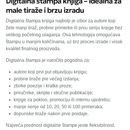
Digitalna štampa knjiga – idealna za
male tiraže i brzu izradu
Digitalna štampa knjiga najbolji je izbor za autore koji
žele manji tiraž, probne primerke ili prvu seriju knjige bez
velikog početnog ulaganja. Ova tehnologija omogućava
štampu u manjim količinama, uz brz proces izrade i visok
kvalitet finalnog proizvoda.
Digitalna štampa je naročito pogodna za:
autore koji prvi put objavljuju knjigu;
probne tiraže pre većeg izdanja;
zbirke poezije i kratke proze;
priručnike, skripte i stručne publikacije;
knjige za poklon, promociju ili internu upotrebu;
manje serije od 10, 20, 50 ili 100 primeraka;
dopunske tiraže nakon prve prodaje.
Najveća prednost digitalne štampe jeste fleksibilnost.