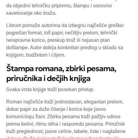
da objedini tehničku pripremu, štampu i osnovno
savetovanje oko tiraža.
Librum pomaže autorima da izbegnu najčešće greške:
pogrešan format, loš papir, nečitljiv prelom, tehnički
neispravne korice, preskup tiraž ili nejasan plan
doštampe. Autor dobija konkretan predlog u skladu sa
knjigom, budžetom i ciljem.
Štampa romana, zbirki pesama,
priručnika i dečjih knjiga
Svaka vrsta knjige traži poseban pristup.
Roman najčešće traži jednostavan, elegantan prelom,
dobar papir za duže čitanje i korice koje jasno
komuniciraju žanr. Zbirka pesama traži pažljiv odnos
prema belini, ritmu stiha i rasporedu pesama. Priručnik
traži preglednost, jasne celine, tabele, liste i naglašene