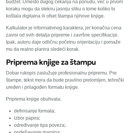
budžet. Umesto dugog čekanja na ponudu, već u prvom
koraku mogu da steknu jasniju sliku o tome koliko bi
koštala digitalna ili ofset štampa njihove knjige.
Kalkulator je informativnog karaktera, jer konačna cena
zavisi od svih detalja pripreme i završne specifikacije.
Ipak, autoru daje odličnu početnu orijentaciju i pomaže
mu da realno planira sledeći korak.
Priprema knjige za štampu
Dobar rukopis zaslužuje profesionalnu pripremu. Pre
štampe, tekst mora da bude pravilno prelomljen, tehnički
uređen i prilagođen formatu knjige.
Priprema knjige obuhvata:
definisanje formata;
izbor papira;
određivanje tipa poveza;
podešavanje margina;