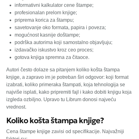
informativni kalkulator cene štampe;
profesionalan prelom knjige;
priprema korica za štampu;
savetovanje oko formata, papira i poveza;
mogućnost kasnije doštampe;
podrška autorima koji samostalno objavljuju;
izdavačko iskustvo kroz ceo proces;
gotova knjiga spremna za čitaoce.
Autori često dolaze sa pitanjem koliko košta štampa
knjige, a zapravo im je potreban širi odgovor: koji format
izabrati, koliko primeraka štampati, koja tehnologija se
najviše isplati, kako pripremiti fajl i kako dobiti knjigu koja
izgleda ozbiljno. Upravo tu Librum donosi najveću
vrednost.
Koliko košta štampa knjige?
Cena štampe knjige zavisi od specifikacije. Najvažniji
faktori su: