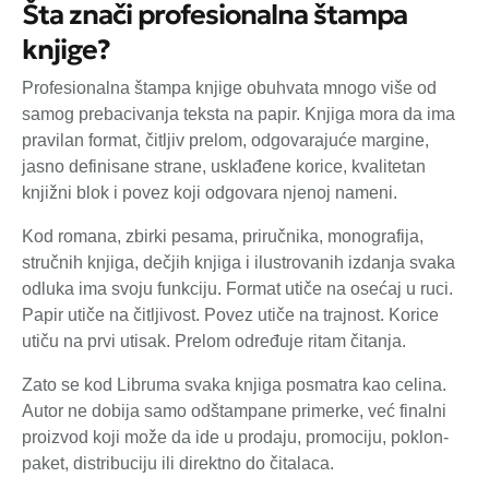
Šta znači profesionalna štampa
knjige?
Profesionalna štampa knjige obuhvata mnogo više od
samog prebacivanja teksta na papir. Knjiga mora da ima
pravilan format, čitljiv prelom, odgovarajuće margine,
jasno definisane strane, usklađene korice, kvalitetan
knjižni blok i povez koji odgovara njenoj nameni.
Kod romana, zbirki pesama, priručnika, monografija,
stručnih knjiga, dečjih knjiga i ilustrovanih izdanja svaka
odluka ima svoju funkciju. Format utiče na osećaj u ruci.
Papir utiče na čitljivost. Povez utiče na trajnost. Korice
utiču na prvi utisak. Prelom određuje ritam čitanja.
Zato se kod Libruma svaka knjiga posmatra kao celina.
Autor ne dobija samo odštampane primerke, već finalni
proizvod koji može da ide u prodaju, promociju, poklon-
paket, distribuciju ili direktno do čitalaca.