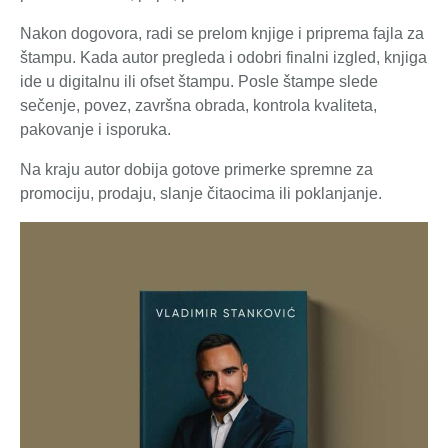
Nakon dogovora, radi se prelom knjige i priprema fajla za
štampu. Kada autor pregleda i odobri finalni izgled, knjiga
ide u digitalnu ili ofset štampu. Posle štampe slede
sečenje, povez, završna obrada, kontrola kvaliteta,
pakovanje i isporuka.
Na kraju autor dobija gotove primerke spremne za
promociju, prodaju, slanje čitaocima ili poklanjanje.