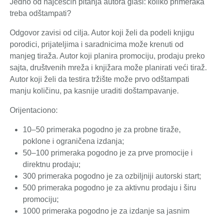
Jedno od najčešćih pitanja autora glasi: koliko primeraka
treba odštampati?
Odgovor zavisi od cilja. Autor koji želi da podeli knjigu
porodici, prijateljima i saradnicima može krenuti od
manjeg tiraža. Autor koji planira promociju, prodaju preko
sajta, društvenih mreža i knjižara može planirati veći tiraž.
Autor koji želi da testira tržište može prvo odštampati
manju količinu, pa kasnije uraditi doštampavanje.
Orijentaciono:
10–50 primeraka pogodno je za probne tiraže,
poklone i ograničena izdanja;
50–100 primeraka pogodno je za prve promocije i
direktnu prodaju;
300 primeraka pogodno je za ozbiljniji autorski start;
500 primeraka pogodno je za aktivnu prodaju i širu
promociju;
1000 primeraka pogodno je za izdanje sa jasnim