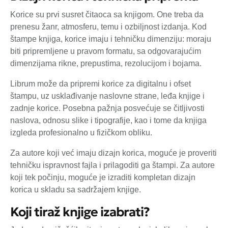
Korice su prvi susret čitaoca sa knjigom. One treba da
prenesu žanr, atmosferu, temu i ozbiljnost izdanja. Kod
štampe knjiga, korice imaju i tehničku dimenziju: moraju
biti pripremljene u pravom formatu, sa odgovarajućim
dimenzijama rikne, prepustima, rezolucijom i bojama.
Librum može da pripremi korice za digitalnu i ofset
štampu, uz usklađivanje naslovne strane, leđa knjige i
zadnje korice. Posebna pažnja posvećuje se čitljivosti
naslova, odnosu slike i tipografije, kao i tome da knjiga
izgleda profesionalno u fizičkom obliku.
Za autore koji već imaju dizajn korica, moguće je proveriti
tehničku ispravnost fajla i prilagoditi ga štampi. Za autore
koji tek počinju, moguće je izraditi kompletan dizajn
korica u skladu sa sadržajem knjige.
Koji tiraž knjige izabrati?