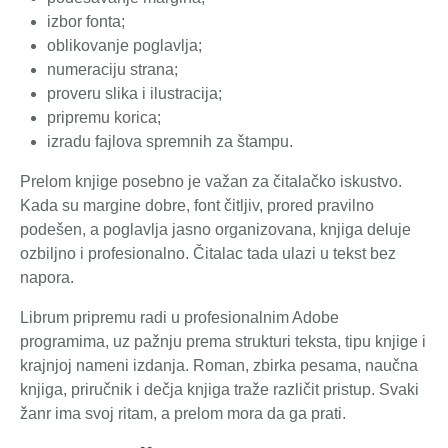
izbor fonta;
oblikovanje poglavlja;
numeraciju strana;
proveru slika i ilustracija;
pripremu korica;
izradu fajlova spremnih za štampu.
Prelom knjige posebno je važan za čitalačko iskustvo.
Kada su margine dobre, font čitljiv, prored pravilno
podešen, a poglavlja jasno organizovana, knjiga deluje
ozbiljno i profesionalno. Čitalac tada ulazi u tekst bez
napora.
Librum pripremu radi u profesionalnim Adobe
programima, uz pažnju prema strukturi teksta, tipu knjige i
krajnjoj nameni izdanja. Roman, zbirka pesama, naučna
knjiga, priručnik i dečja knjiga traže različit pristup. Svaki
žanr ima svoj ritam, a prelom mora da ga prati.