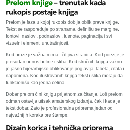
Prelom knjige
– trenutak kada
rukopis postaje knjiga
Prelom je faza u kojoj rukopis dobija oblik prave knjige.
Tekst se raspoređuje po stranama, definišu se margine,
fontovi, naslovi, podnaslovi, fusnote, paginacija i svi
vizuelni elementi unutrašnjosti.
Kod proze je važna mirna i čitljiva stranica. Kod poezije je
presudan odnos beline i stiha. Kod stručnih knjiga važno
je jasno hijerarhijsko oblikovanje poglavlja, tabela, citata i
napomena. Kod ilustrovanih knjiga tekst i slika moraju da
funkcionišu kao jedna celina.
Dobar prelom čini knjigu prijatnom za čitanje. Loš prelom
odmah ostavlja utisak amaterskog izdanja, čak i kada je
tekst dobar. Zato je profesionalna priprema jedan od
najvažnijih koraka pre štampe.
Dizajn korica i tehnička priprema