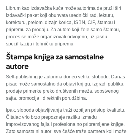
Librum kao izdavačka kuća može autorima da pruži širi
izdavački paket koji obuhvata urednički rad, lekturu,
korekturu, prelom, dizajn korica, ISBN, CIP, štampu i
pripremu za prodaju. Za autore koji žele samo štampu,
proces se može organizovati odvojeno, uz jasnu
specifikaciju i tehničku pripremu.
Štampa knjiga za samostalne
autore
Self-publishing je autorima doneo veliku slobodu. Danas
pisac može samostalno da objavi knjigu, izgradi publiku,
prodaje primerke preko društvenih mreža, sopstvenog
sajta, promocija i direktnih porudžbina.
Ipak, sloboda objavljivanja traži ozbiljan pristup kvalitetu.
Čitalac vrlo brzo prepoznaje razliku između
improvizovanog fajla i profesionalno pripremljene knjige.
Zato samostalni autori sve češće traže partnera koji može