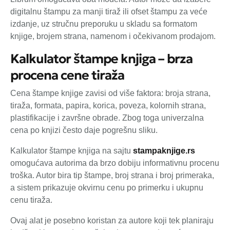
digitalnu štampu za manji tiraž ili ofset štampu za veće
izdanje, uz stručnu preporuku u skladu sa formatom
knjige, brojem strana, namenom i očekivanom prodajom.
Kalkulator štampe knjiga – brza
procena cene tiraža
Cena štampe knjige zavisi od više faktora: broja strana,
tiraža, formata, papira, korica, poveza, kolornih strana,
plastifikacije i završne obrade. Zbog toga univerzalna
cena po knjizi često daje pogrešnu sliku.
Kalkulator štampe knjiga na sajtu
stampaknjige.rs
omogućava autorima da brzo dobiju informativnu procenu
troška. Autor bira tip štampe, broj strana i broj primeraka,
a sistem prikazuje okvirnu cenu po primerku i ukupnu
cenu tiraža.
Ovaj alat je posebno koristan za autore koji tek planiraju