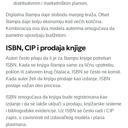
distributivnim i marketinškim planom.
Digitalna štampa daje slobodu manjeg tiraža. Ofset
štampa daje bolju ekonomiju kod većih količina.
Kombinacija ova dva modela autorima omogućava da
pametno upravljaju budžetom.
ISBN, CIP i prodaja knjige
Autori često pitaju da li je za štampu knjige potreban
ISBN. Kada se knjiga štampa samo za ličnu upotrebu,
poklon ili zatvoren krug čitalaca, ISBN se često ne koristi.
Kada autor želi da knjigu prodaje kao izdanje, ISBN
postaje važan deo procesa.
ISBN omogućava da knjiga bude registrovana kao
izdanje i da se lakše uključi u prodaju, knjižarske sisteme
i bibliografske evidencije. Uz ISBN se često radi i CIP
zapis, u zavisnosti od izdavačkog modela i plana
plasmana.