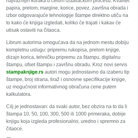
najvažnijih koraka u celom izdavačkom procesu. Kvalitet
papira, prelom, margine, korice, povez, završna obrada i
izbor odgovarajuće tehnologije štampe direktno utiču na
to kako će knjiga izgledati, koliko će trajati i kakav će
utisak ostaviti na čitaoca.
Librum autorima omogućava da na jednom mestu dobiju
kompletnu uslugu: pripremu rukopisa, prelom knjige,
dizajn korica, tehničku pripremu za štampu, digitalnu
štampu, ofset štampu i završnu obradu. Kroz novi servis
stampaknjige.rs
autori mogu jednostavno da izaberu tip
štampe, broj strana, tiraž i osnovne specifikacije knjige,
uz mogućnost informativnog obračuna cene putem
kalkulatora.
Cilj je jednostavan: da svaki autor, bez obzira na to da li
štampa 10, 50, 100, 300, 500 ili 1000 primeraka, dobije
knjigu koja izgleda profesionalno, uredno i spremno za
čitaoce.