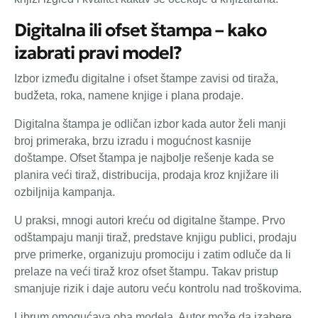
Digitalna ili ofset štampa – kako
izabrati pravi model?
Izbor između digitalne i ofset štampe zavisi od tiraža,
budžeta, roka, namene knjige i plana prodaje.
Digitalna štampa je odličan izbor kada autor želi manji
broj primeraka, brzu izradu i mogućnost kasnije
doštampe. Ofset štampa je najbolje rešenje kada se
planira veći tiraž, distribucija, prodaja kroz knjižare ili
ozbiljnija kampanja.
U praksi, mnogi autori kreću od digitalne štampe. Prvo
odštampaju manji tiraž, predstave knjigu publici, prodaju
prve primerke, organizuju promociju i zatim odluče da li
prelaze na veći tiraž kroz ofset štampu. Takav pristup
smanjuje rizik i daje autoru veću kontrolu nad troškovima.
Librum omogućava oba modela. Autor može da izabere