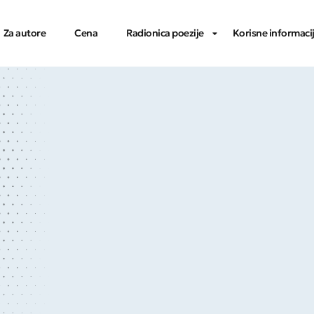
Za autore
Cena
Radionica poezije
Korisne informaci