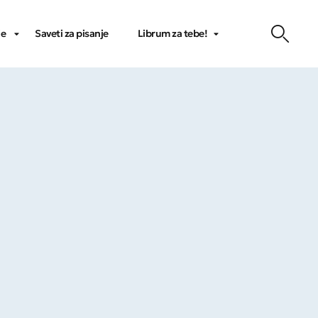
je
Saveti za pisanje
Librum za tebe!