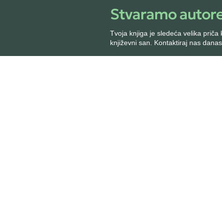
Stvaramo autore
Dizajn korice
Prelom i priprema
Tvoja knjiga je sledeća velika prič
za štampu
književni san. Kontaktiraj nas danas
Lektura knjige
Uređivanje knjige