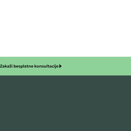
Zakaži besplatne konsultacije
nosti
ju Libruma – Cobiss
e
ja