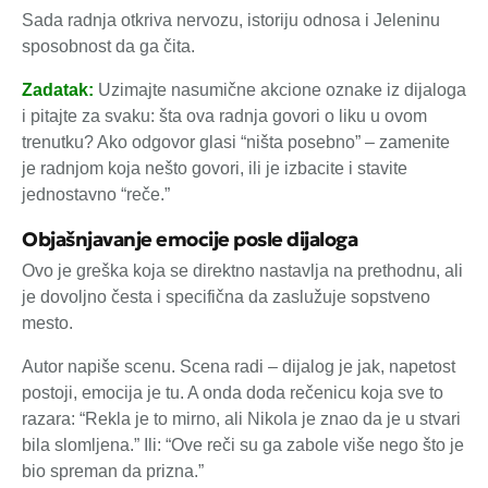
Sada radnja otkriva nervozu, istoriju odnosa i Jeleninu
sposobnost da ga čita.
Zadatak:
Uzimajte nasumične akcione oznake iz dijaloga
i pitajte za svaku: šta ova radnja govori o liku u ovom
trenutku? Ako odgovor glasi “ništa posebno” – zamenite
je radnjom koja nešto govori, ili je izbacite i stavite
jednostavno “reče.”
Objašnjavanje emocije posle dijaloga
Ovo je greška koja se direktno nastavlja na prethodnu, ali
je dovoljno česta i specifična da zaslužuje sopstveno
mesto.
Autor napiše scenu. Scena radi – dijalog je jak, napetost
postoji, emocija je tu. A onda doda rečenicu koja sve to
razara: “Rekla je to mirno, ali Nikola je znao da je u stvari
bila slomljena.” Ili: “Ove reči su ga zabole više nego što je
bio spreman da prizna.”