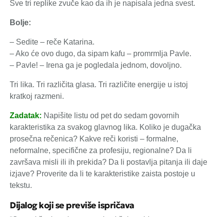
Sve tri replike zvuče kao da ih je napisala jedna svest.
Bolje:
– Sedite – reče Katarina.
– Ako će ovo dugo, da sipam kafu – promrmlja Pavle.
– Pavle! – Irena ga je pogledala jednom, dovoljno.
Tri lika. Tri različita glasa. Tri različite energije u istoj
kratkoj razmeni.
Zadatak:
Napišite listu od pet do sedam govornih
karakteristika za svakog glavnog lika. Koliko je dugačka
prosečna rečenica? Kakve reči koristi – formalne,
neformalne, specifične za profesiju, regionalne? Da li
završava misli ili ih prekida? Da li postavlja pitanja ili daje
izjave? Proverite da li te karakteristike zaista postoje u
tekstu.
Dijalog koji se previše ispričava