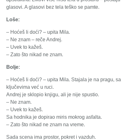
glasovi. A glasovi bez tela teško se pamte.
Loše:
– Hoćeš li doći? – upita Mila.
– Ne znam – reče Andrej.
– Uvek to kažeš.
– Zato što nikad ne znam.
Bolje:
– Hoćeš li doći? – upita Mila. Stajala je na pragu, sa
ključevima već u ruci.
Andrej je sklopio knjigu, ali je nije spustio.
– Ne znam.
– Uvek to kažeš.
Sa hodnika je dopirao miris mokrog asfalta.
– Zato što nikad ne znam na vreme.
Sada scena ima prostor, pokret i vazduh.