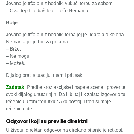
Jovana je trčala niz hodnik, vukući torbu za sobom.
– Ovaj tepih je baš lep – reče Nemanja.
Bolje:
Jovana je trčala niz hodnik, torba joj je udarala o kolena.
Nemanja joj je bio za petama.
– Brže.
– Ne mogu.
– Možeš.
Dijalog prati situaciju, ritam i pritisak.
Zadatak:
Pređite kroz akcijske i napete scene i proverite
svaki dijalog unutar njih. Da li bi taj lik zaista izgovorio tu
rečenicu u tom trenutku? Ako postoji i tren sumnje –
rečenica ide.
Odgovori koji su previše direktni
U životu, direktan odgovor na direktno pitanje je retkost.