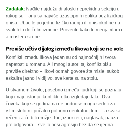
Zadatak:
Nađite najdužu dijaloški neprekidnu sekciju u
rukopisu – onu sa najviše uzastopnih replika bez fizičkog
opisa. Ubacite po jednu fizičku radnju ili opis okoline na
svakih tri do četiri izmene. Proverite kako to menja ritam i
atmosferu scene.
Previše učtiv dijalog između likova koji se ne vole
Konflikti između likova jedan su od najmoćnijih izvora
napetosti u romanu. Ali mnogi autori taj konflikt pišu
previše direktno – likovi odmah govore šta misle, sukob
eskalira jasno i vidljivo, sve karte su na stolu.
U stvarnom životu, posebno između ljudi koji se poznaju i
koji imaju istoriju, konflikti retko izgledaju tako. Dva
čoveka koji se godinama ne podnose mogu sedeti za
istim stolom i pričati o potpuno neutralnoj temi – a svaka
rečenica će biti oružje. Ton, izbor reči, naglasak, pauza
pre odgovora – sve to nosi agresiju bez da se ijedna