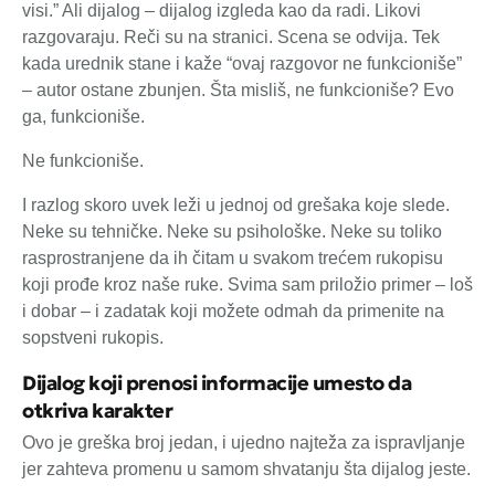
visi.” Ali dijalog – dijalog izgleda kao da radi. Likovi
razgovaraju. Reči su na stranici. Scena se odvija. Tek
kada urednik stane i kaže “ovaj razgovor ne funkcioniše”
– autor ostane zbunjen. Šta misliš, ne funkcioniše? Evo
ga, funkcioniše.
Ne funkcioniše.
I razlog skoro uvek leži u jednoj od grešaka koje slede.
Neke su tehničke. Neke su psihološke. Neke su toliko
rasprostranjene da ih čitam u svakom trećem rukopisu
koji prođe kroz naše ruke. Svima sam priložio primer – loš
i dobar – i zadatak koji možete odmah da primenite na
sopstveni rukopis.
Dijalog koji prenosi informacije umesto da
otkriva karakter
Ovo je greška broj jedan, i ujedno najteža za ispravljanje
jer zahteva promenu u samom shvatanju šta dijalog jeste.