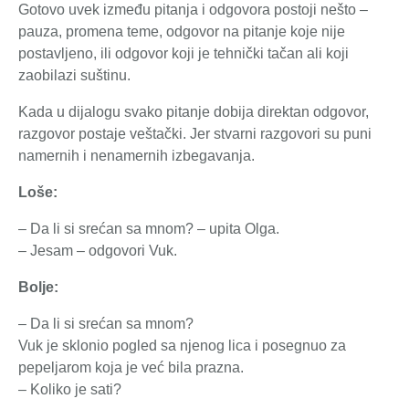
Gotovo uvek između pitanja i odgovora postoji nešto –
pauza, promena teme, odgovor na pitanje koje nije
postavljeno, ili odgovor koji je tehnički tačan ali koji
zaobilazi suštinu.
Kada u dijalogu svako pitanje dobija direktan odgovor,
razgovor postaje veštački. Jer stvarni razgovori su puni
namernih i nenamernih izbegavanja.
Loše:
– Da li si srećan sa mnom? – upita Olga.
– Jesam – odgovori Vuk.
Bolje:
– Da li si srećan sa mnom?
Vuk je sklonio pogled sa njenog lica i posegnuo za
pepeljarom koja je već bila prazna.
– Koliko je sati?