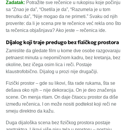
Zadatak:
Potražite sve rečenice u rukopisu koje počinju
sa “Znao je da”, “Osetila je da”, “Razumela je u tom
trenutku da”, “Nije mogao da ne primeti.” Svaku od njih
proverite: da li je scena pre te rečenice već rekla ono što
ta rečenica objašnjava? Ako jeste – rečenica ide.
Dijalog koji traje predugo bez fizičkog prostora
Zamislite da gledate film u kome dve osobe razgovaraju
petnaest minuta u nepomičnom kadru, bez kretanja, bez
okoline, bez ičega osim lica i reči. Postaje
klaustrofobično. Dijalog u prozi nije drugačiji.
Fizički prostor – gde su likovi, šta rade rukama, šta se
dešava oko njih – nije dekoracija. On je deo značenja
scene. On menja ritam. On daje čitaocu prostor da diše
između rečenica. I on može nositi podtekst koji reči ne
smeju direktno da kažu.
Duga dijaloška scena bez fizičkog prostora postaje
apstraktna. Likovi više nisu tela u prostoru – postaju