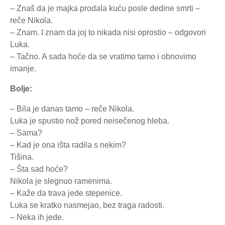
– Znaš da je majka prodala kuću posle dedine smrti –
reče Nikola.
– Znam. I znam da joj to nikada nisi oprostio – odgovori
Luka.
– Tačno. A sada hoće da se vratimo tamo i obnovimo
imanje.
Bolje:
– Bila je danas tamo – reče Nikola.
Luka je spustio nož pored neisečenog hleba.
– Sama?
– Kad je ona išta radila s nekim?
Tišina.
– Šta sad hoće?
Nikola je slegnuo ramenima.
– Kaže da trava jede stepenice.
Luka se kratko nasmejao, bez traga radosti.
– Neka ih jede.