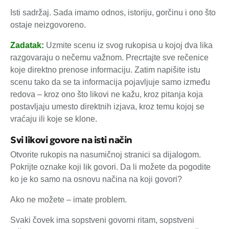
Isti sadržaj. Sada imamo odnos, istoriju, gorčinu i ono što
ostaje neizgovoreno.
Zadatak:
Uzmite scenu iz svog rukopisa u kojoj dva lika
razgovaraju o nečemu važnom. Precrtajte sve rečenice
koje direktno prenose informaciju. Zatim napišite istu
scenu tako da se ta informacija pojavljuje samo između
redova – kroz ono što likovi ne kažu, kroz pitanja koja
postavljaju umesto direktnih izjava, kroz temu kojoj se
vraćaju ili koje se klone.
Svi likovi govore na isti način
Otvorite rukopis na nasumičnoj stranici sa dijalogom.
Pokrijte oznake koji lik govori. Da li možete da pogodite
ko je ko samo na osnovu načina na koji govori?
Ako ne možete – imate problem.
Svaki čovek ima sopstveni govorni ritam, sopstveni