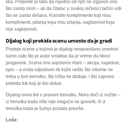
lika. Prepišite je tako da nijedno od njih ne izgovori ono
što zaista misli – ali da čitalac u svakoj rečenici tačno vidi
šta se zaista dešava. Koristite komplimente koji nisu
komplimenti, pitanja koja nisu pitanja, saglasnost koja
nije saglasnost.
Dijalog koji prekida scenu umesto da je gradi
Postoje scene u kojima je dijalog neopravdano umetnut
samo zato što je autor smatrao da je vreme da likovi
progovore. Scena ima sopstveni ritam – akcija, napetost,
opis – a onda odjednom lik kaže nešto što nikome ne
treba u tom trenutku, što ništa ne dodaje, i što zapravo
prekida tok koji je bio dobar.
Dijalog mora biti u pravom trenutku. Mora doći iz nužde –
iz trenutka kada više nije moguće ne govoriti, ili iz
trenutka kada je šutnja postala previše.
Loše: