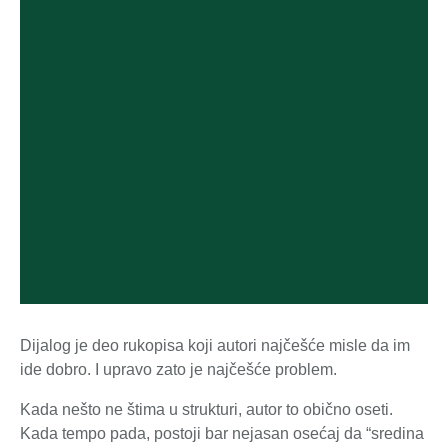
Dijalog je deo rukopisa koji autori najčešće misle da im
ide dobro. I upravo zato je najčešće problem.
Kada nešto ne štima u strukturi, autor to obično oseti.
Kada tempo pada, postoji bar nejasan osećaj da “sredina