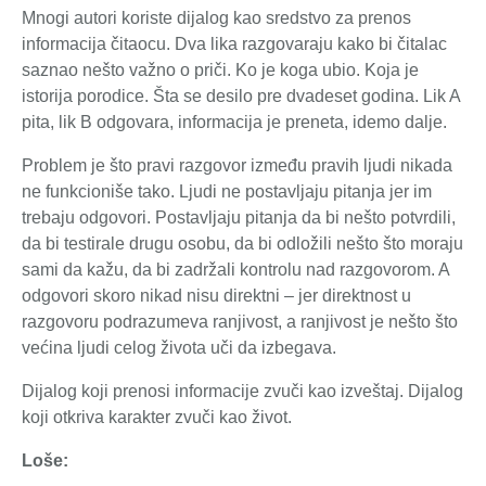
Mnogi autori koriste dijalog kao sredstvo za prenos
informacija čitaocu. Dva lika razgovaraju kako bi čitalac
saznao nešto važno o priči. Ko je koga ubio. Koja je
istorija porodice. Šta se desilo pre dvadeset godina. Lik A
pita, lik B odgovara, informacija je preneta, idemo dalje.
Problem je što pravi razgovor između pravih ljudi nikada
ne funkcioniše tako. Ljudi ne postavljaju pitanja jer im
trebaju odgovori. Postavljaju pitanja da bi nešto potvrdili,
da bi testirale drugu osobu, da bi odložili nešto što moraju
sami da kažu, da bi zadržali kontrolu nad razgovorom. A
odgovori skoro nikad nisu direktni – jer direktnost u
razgovoru podrazumeva ranjivost, a ranjivost je nešto što
većina ljudi celog života uči da izbegava.
Dijalog koji prenosi informacije zvuči kao izveštaj. Dijalog
koji otkriva karakter zvuči kao život.
Loše: