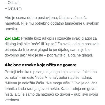
– Odlazi.
– Ostajem.
Ako je scena dobro postavljena, čitalac već oseća
napetost. Nije mu potrebno dodatno tumačenje u svakom
umetku.
Zadatak:
Pređite kroz rukopis i označite svaki glagol za
dijalog koji nije “reče” ili “upita.” Za svaki od njih postavite
pitanje: da li je ovaj glagol tu jer dijalog sam nije bio
dovoljno jak? Ako jeste – popravite dijalog, ne glagol.
Akcione oznake koje ništa ne govore
Postoji tehnika u pisanju dijaloga koja se zove “akciona
oznaka” – umesto “reče Milena”, autor napiše radnju:
“Milena je odložila čašu. ‘Ne mogu više.'” Ovo je odlična
tehnika kada radnja govori nešto. Kada radnja ne govori
ništa, a tu je samo da naznači ko govori – gubi svu svoju
vrednost.