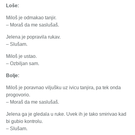
Loše:
Miloš je odmakao tanjir.
– Moraš da me saslušaš.
Jelena je popravila rukav.
– Slušam.
Miloš je ustao.
– Ozbiljan sam.
Bolje:
Miloš je poravnao viljušku uz ivicu tanjira, pa tek onda
progovorio.
– Moraš da me saslušaš.
Jelena ga je gledala u ruke. Uvek ih je tako smirivao kad
bi gubio kontrolu.
– Slušam.