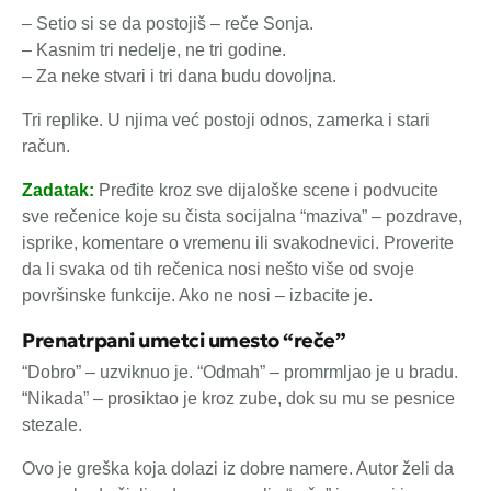
– Setio si se da postojiš – reče Sonja.
– Kasnim tri nedelje, ne tri godine.
– Za neke stvari i tri dana budu dovoljna.
Tri replike. U njima već postoji odnos, zamerka i stari
račun.
Zadatak:
Pređite kroz sve dijaloške scene i podvucite
sve rečenice koje su čista socijalna “maziva” – pozdrave,
isprike, komentare o vremenu ili svakodnevici. Proverite
da li svaka od tih rečenica nosi nešto više od svoje
površinske funkcije. Ako ne nosi – izbacite je.
Prenatrpani umetci umesto “reče”
“Dobro” – uzviknuo je. “Odmah” – promrmljao je u bradu.
“Nikada” – prosiktao je kroz zube, dok su mu se pesnice
stezale.
Ovo je greška koja dolazi iz dobre namere. Autor želi da