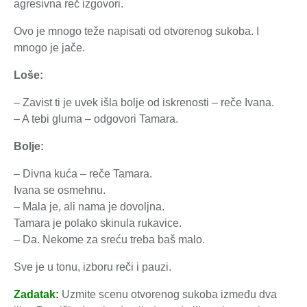
agresivna reč izgovori.
Ovo je mnogo teže napisati od otvorenog sukoba. I
mnogo je jače.
Loše:
– Zavist ti je uvek išla bolje od iskrenosti – reče Ivana.
– A tebi gluma – odgovori Tamara.
Bolje:
– Divna kuća – reče Tamara.
Ivana se osmehnu.
– Mala je, ali nama je dovoljna.
Tamara je polako skinula rukavice.
– Da. Nekome za sreću treba baš malo.
Sve je u tonu, izboru reči i pauzi.
Zadatak:
Uzmite scenu otvorenog sukoba između dva