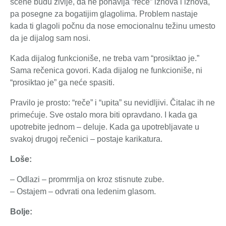
scene budu življe, da ne ponavlja “reče” iznova i iznova,
pa posegne za bogatijim glagolima. Problem nastaje
kada ti glagoli počnu da nose emocionalnu težinu umesto
da je dijalog sam nosi.
Kada dijalog funkcioniše, ne treba vam “prosiktao je.”
Sama rečenica govori. Kada dijalog ne funkcioniše, ni
“prosiktao je” ga neće spasiti.
Pravilo je prosto: “reče” i “upita” su nevidljivi. Čitalac ih ne
primećuje. Sve ostalo mora biti opravdano. I kada ga
upotrebite jednom – deluje. Kada ga upotrebljavate u
svakoj drugoj rečenici – postaje karikatura.
Loše:
– Odlazi – promrmlja on kroz stisnute zube.
– Ostajem – odvrati ona ledenim glasom.
Bolje: