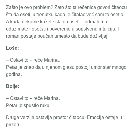
Zašto je ovo problem? Zato što ta rečenica govori čitaocu
šta da oseti, u trenutku kada je čitalac već sam to osetio.
A kada nekome kažete šta da oseti – odmah mu
oduzimate i osećaj i poverenje u sopstvenu intuiciju. I
roman postaje poučan umesto da bude doživljaj.
Loše:
– Ostavi to – reče Marina.
Petar je znao da u njenom glasu postoji umor star mnogo
godina.
Bolje:
– Ostavi to – reče Marina.
Petar je spustio ruku.
Druga verzija ostavlja prostor čitaocu. Emocija ostaje u
prizoru.