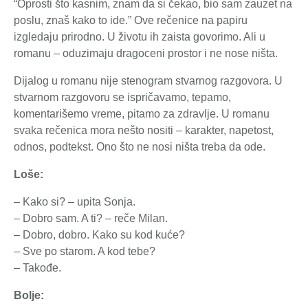
“Oprosti što kasnim, znam da si čekao, bio sam zauzet na
poslu, znaš kako to ide.” Ove rečenice na papiru
izgledaju prirodno. U životu ih zaista govorimo. Ali u
romanu – oduzimaju dragoceni prostor i ne nose ništa.
Dijalog u romanu nije stenogram stvarnog razgovora. U
stvarnom razgovoru se ispričavamo, tepamo,
komentarišemo vreme, pitamo za zdravlje. U romanu
svaka rečenica mora nešto nositi – karakter, napetost,
odnos, podtekst. Ono što ne nosi ništa treba da ode.
Loše:
– Kako si? – upita Sonja.
– Dobro sam. A ti? – reče Milan.
– Dobro, dobro. Kako su kod kuće?
– Sve po starom. A kod tebe?
– Takođe.
Bolje: