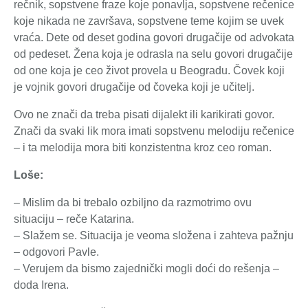
rečnik, sopstvene fraze koje ponavlja, sopstvene rečenice
koje nikada ne završava, sopstvene teme kojim se uvek
vraća. Dete od deset godina govori drugačije od advokata
od pedeset. Žena koja je odrasla na selu govori drugačije
od one koja je ceo život provela u Beogradu. Čovek koji
je vojnik govori drugačije od čoveka koji je učitelj.
Ovo ne znači da treba pisati dijalekt ili karikirati govor.
Znači da svaki lik mora imati sopstvenu melodiju rečenice
– i ta melodija mora biti konzistentna kroz ceo roman.
Loše:
– Mislim da bi trebalo ozbiljno da razmotrimo ovu
situaciju – reče Katarina.
– Slažem se. Situacija je veoma složena i zahteva pažnju
– odgovori Pavle.
– Verujem da bismo zajednički mogli doći do rešenja –
doda Irena.