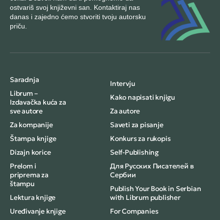
ostvariš svoj književni san. Kontaktiraj nas
danas i zajedno ćemo stvoriti tvoju autorsku
priču.
Saradnja
Intervju
Librum –
Kako napisati knjigu
Izdavačka kuća za
sve autore
Za autore
Za kompanije
Saveti za pisanje
Štampa knjige
Konkurs za rukopis
Dizajn korice
Self-Publishing
Prelom i
Для Русских Писателей в
priprema za
Сербии
štampu
Publish Your Book in Serbian
Lektura knjige
with Librum publisher
Uređivanje knjige
For Companies