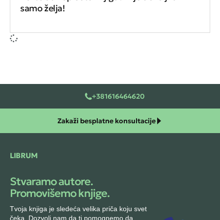
samo želja!
+381616464620
Zakaži besplatne konsultacije
LIBRUM
Stvaramo autore.
Promovišemo knjige.
Tvoja knjiga je sledeća velika priča koju svet
čeka. Dozvoli nam da ti pomognemo da