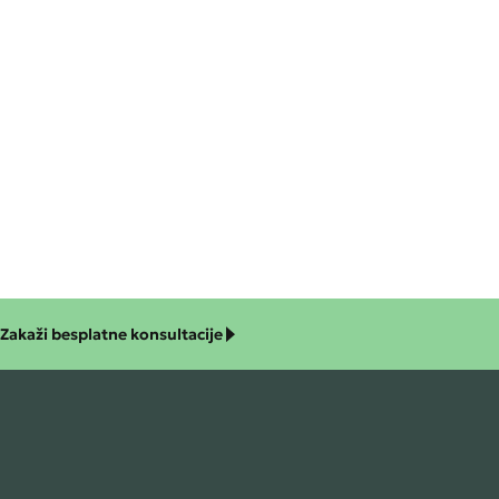
Zakaži besplatne konsultacije
nosti
ju Libruma – Cobiss