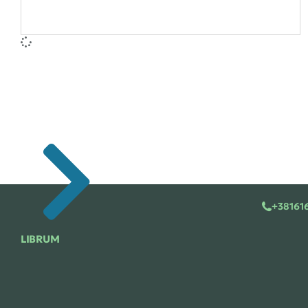
+38161
LIBRUM
Saradnja
Librum – Izdavačka