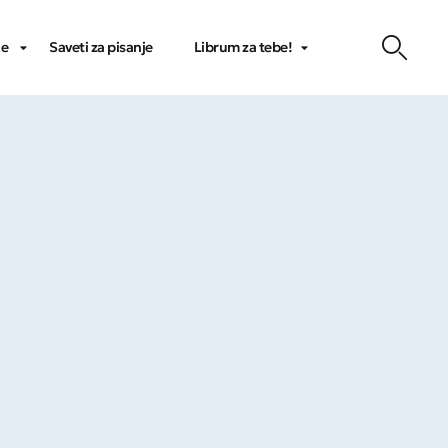
je
Saveti za pisanje
Librum za tebe!