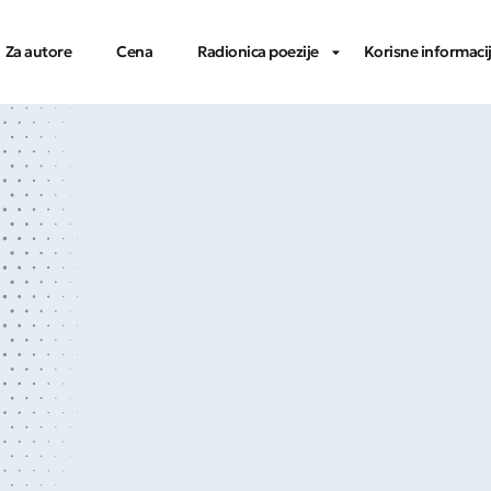
Za autore
Cena
Radionica poezije
Korisne informaci