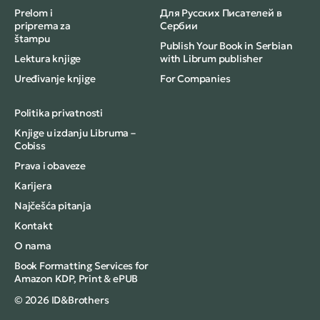
Prelom i
Для Русских Писателей в
priprema za
Сербии
štampu
Publish Your Book in Serbian
Lektura knjige
with Librum publisher
Uređivanje knjige
For Companies
Politika privatnosti
Knjige u izdanju Libruma –
Cobiss
Prava i obaveze
Karijera
Najčešća pitanja
Kontakt
O nama
Book Formatting Services for
Amazon KDP, Print & ePUB
© 2026 ID&Brothers