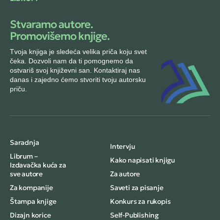
Stvaramo autore.
Promovišemo knjige.
Tvoja knjiga je sledeća velika priča koju svet
čeka. Dozvoli nam da ti pomognemo da
ostvariš svoj književni san. Kontaktiraj nas
danas i zajedno ćemo stvoriti tvoju autorsku
priču.
Saradnja
Intervju
Librum –
Kako napisati knjigu
Izdavačka kuća za
sve autore
Za autore
Za kompanije
Saveti za pisanje
Štampa knjige
Konkurs za rukopis
Dizajn korice
Self-Publishing