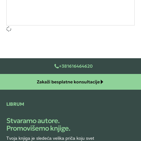
+381616464620
Zakaži besplatne konsultacije
LIBRUM
Stvaramo autore.
Promovišemo knjige.
Tvoja knjiga je sledeća velika priča koju svet