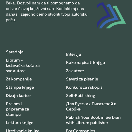
čeka. Dozvoli nam da ti pomognemo da
ostvariš svoj književni san. Kontaktiraj nas
danas i zajedno ćemo stvoriti tvoju autorsku
priču.
Saradnja
Intervju
Librum –
Kako napisati knjigu
Izdavačka kuća za
sve autore
Za autore
Za kompanije
Saveti za pisanje
Štampa knjige
Konkurs za rukopis
Dizajn korice
Self-Publishing
Prelom i
Для Русских Писателей в
priprema za
Сербии
štampu
Publish Your Book in Serbian
Lektura knjige
with Librum publisher
Uređivanje knjige
For Companies