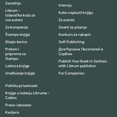
Saradnja
Intervju
Librum –
Kako napisati knjigu
Izdavačka kuća za
sve autore
Za autore
Za kompanije
Saveti za pisanje
Štampa knjige
Konkurs za rukopis
Dizajn korice
Self-Publishing
Prelom i
Для Русских Писателей в
priprema za
Сербии
štampu
Publish Your Book in Serbian
Lektura knjige
with Librum publisher
Uređivanje knjige
For Companies
Politika privatnosti
Knjige u izdanju Libruma –
Cobiss
Prava i obaveze
Karijera