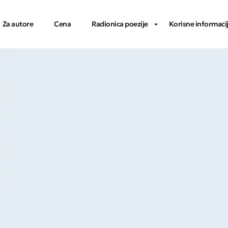
Za autore
Cena
Radionica poezije
Korisne informaci