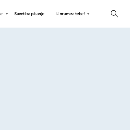
je
Saveti za pisanje
Librum za tebe!