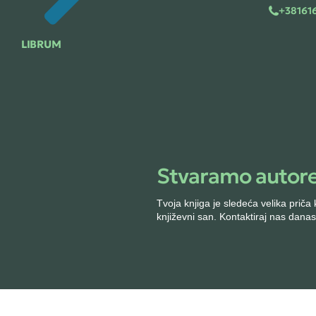
+38161
LIBRUM
Saradnja
Librum – Izdavačka
kuća za sve autore
Za kompanije
Štampa knjige
Stvaramo autore
Dizajn korice
Tvoja knjiga je sledeća velika prič
Prelom i priprema
za štampu
književni san. Kontaktiraj nas danas
Lektura knjige
Uređivanje knjige