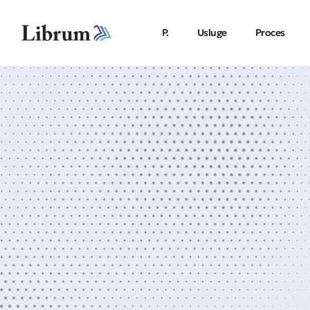
P.
Usluge
Proces