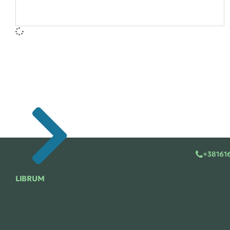
+38161
LIBRUM
Saradnja
Librum – Izdavačka