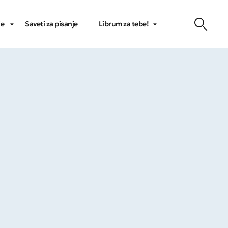
je
Saveti za pisanje
Librum za tebe!