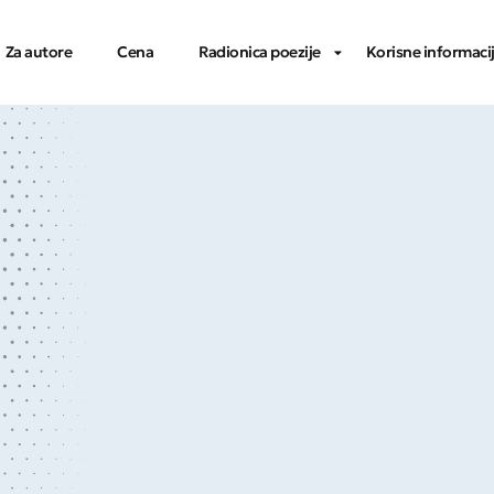
Za autore
Cena
Radionica poezije
Korisne informaci