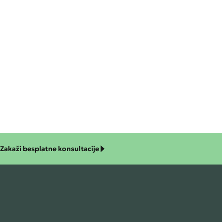
Zakaži besplatne konsultacije
nosti
ju Libruma – Cobiss