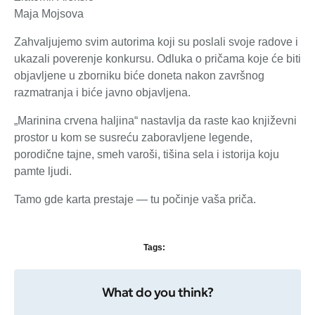
Maja Mojsova
Zahvaljujemo svim autorima koji su poslali svoje radove i
ukazali poverenje konkursu. Odluka o pričama koje će biti
objavljene u zborniku biće doneta nakon završnog
razmatranja i biće javno objavljena.
„Marinina crvena haljina“ nastavlja da raste kao književni
prostor u kom se susreću zaboravljene legende,
porodične tajne, smeh varoši, tišina sela i istorija koju
pamte ljudi.
Tamo gde karta prestaje — tu počinje vaša priča.
Tags:
What do you think?