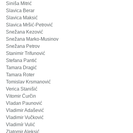
Siniša Mitrić
Slavica Berar
Slavica Maksić
Slavica Mršić-Petrović
Snežana Kezović
Snežana Marko-Musinov
Snežana Petrov
Stanimir Trifunović
Stefana Pantić
Tamara Dragić
Tamara Roter
Tomislav Krsmanović
Verica Stanišić
Vitomir Ćurčin
Vladan Paunović
Vladimir Adašević
Vladimir Vučković
Vladimír Vulić
Zlatomir Aleksić