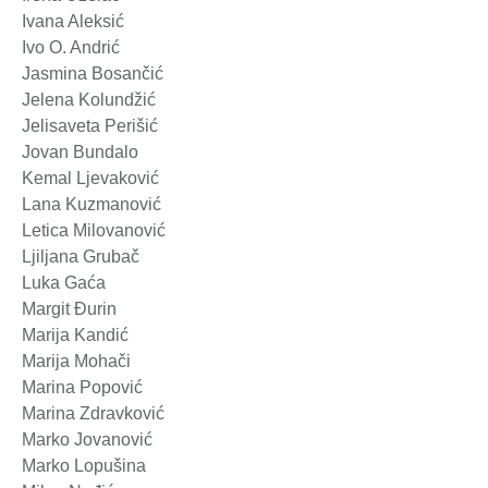
Ivana Aleksić
Ivo O. Andrić
Jasmina Bosančić
Jelena Kolundžić
Jelisaveta Perišić
Jovan Bundalo
Kemal Ljevaković
Lana Kuzmanović
Letica Milovanović
Ljiljana Grubač
Luka Gaća
Margit Đurin
Marija Kandić
Marija Mohači
Marina Popović
Marina Zdravković
Marko Jovanović
Marko Lopušina