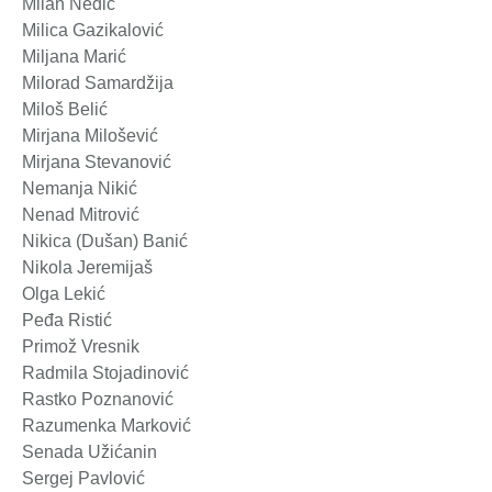
Milan Neđić
Milica Gazikalović
Miljana Marić
Milorad Samardžija
Miloš Belić
Mirjana Milošević
Mirjana Stevanović
Nemanja Nikić
Nenad Mitrović
Nikica (Dušan) Banić
Nikola Jeremijaš
Olga Lekić
Peđa Ristić
Primož Vresnik
Radmila Stojadinović
Rastko Poznanović
Razumenka Marković
Senada Užićanin
Sergej Pavlović