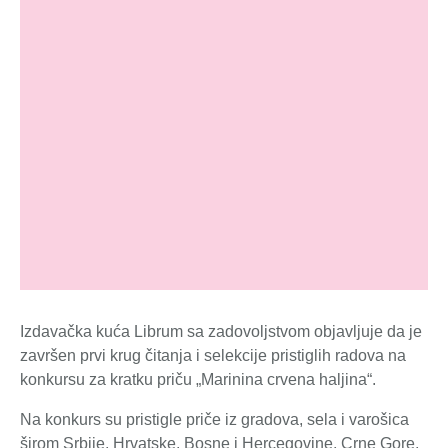
Izdavačka kuća Librum sa zadovoljstvom objavljuje da je
završen prvi krug čitanja i selekcije pristiglih radova na
konkursu za kratku priču „Marinina crvena haljina“.
Na konkurs su pristigle priče iz gradova, sela i varošica
širom Srbije, Hrvatske, Bosne i Hercegovine, Crne Gore,