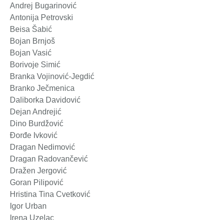
Andrej Bugarinović
Antonija Petrovski
Beisa Šabić
Bojan Brnjoš
Bojan Vasić
Borivoje Simić
Branka Vojinović-Jegdić
Branko Ječmenica
Daliborka Davidović
Dejan Andrejić
Dino Burdžović
Đorđe Ivković
Dragan Nedimović
Dragan Radovančević
Dražen Jergović
Goran Pilipović
Hristina Tina Cvetković
Igor Urban
Irena Uzelac