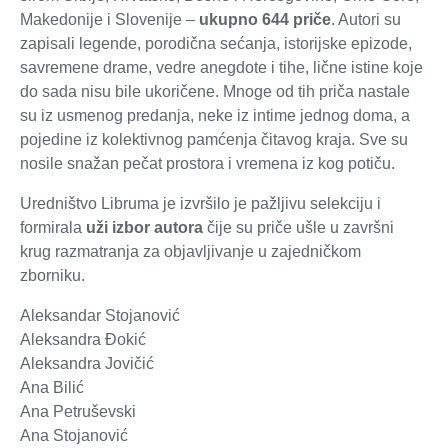
Makedonije i Slovenije –
ukupno 644 priče
. Autori su
zapisali legende, porodična sećanja, istorijske epizode,
savremene drame, vedre anegdote i tihe, lične istine koje
do sada nisu bile ukoričene. Mnoge od tih priča nastale
su iz usmenog predanja, neke iz intime jednog doma, a
pojedine iz kolektivnog pamćenja čitavog kraja. Sve su
nosile snažan pečat prostora i vremena iz kog potiču.
Uredništvo Libruma je izvršilo je pažljivu selekciju i
formirala
uži izbor autora
čije su priče ušle u završni
krug razmatranja za objavljivanje u zajedničkom
zborniku.
Aleksandar Stojanović
Aleksandra Đokić
Aleksandra Jovičić
Ana Bilić
Ana Petruševski
Ana Stojanović