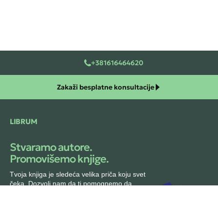
+381616464620
Zakaži besplatne konsultacije
LIBRUM
Stvaramo autore.
Promovišemo knjige.
Tvoja knjiga je sledeća velika priča koju svet
čeka. Dozvoli nam da ti pomognemo da
ostvariš svoj književni san. Kontaktiraj nas
danas i zajedno ćemo stvoriti tvoju autorsku
priču.