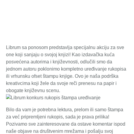
Librum sa ponosom predstavlja specijalnu akciju za sve
one koji sanjaju o svojoj knjizi! Kao izdavačka kuća
posvećena autorima i književnosti, odlučili smo da
jednom autoru poklonimo kompletno uređivanje rukopisa
ili vrhunsku ofset štampu knjige. Ovo je naša podrška
kreativcima koji žele da svoje reči prenesu na papir i
obogate književnu scenu.
Bilo da vam je potrebna lektura, prelom ili samo štampa
za već pripremljeni rukopis, sada je prava prilika!
Pozivamo sve zainteresovane da ostave komentar ispod
naše objave na društvenim mrežama i pošalju svoj