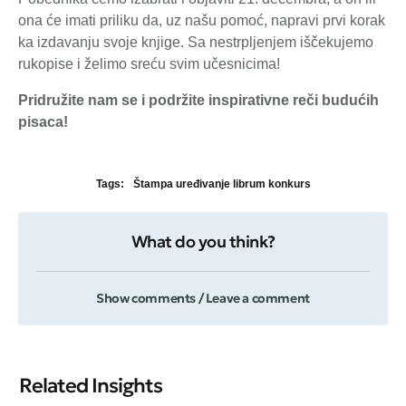
ona će imati priliku da, uz našu pomoć, napravi prvi korak
ka izdavanju svoje knjige. Sa nestrpljenjem iščekujemo
rukopise i želimo sreću svim učesnicima!
Pridružite nam se i podržite inspirativne reči budućih
pisaca!
Tags:
Štampa uređivanje librum konkurs
What do you think?
Show comments / Leave a comment
Related Insights