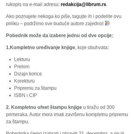
rukopis na e-mail adresu:
redakcija@librum.rs
.
Ako poznajete nekoga ko piše, tagujte ih i podelite ovu
priliku – podržimo sve buduće autore zajedno!
Pobednik može da izabere jednu od dve opcije:
1.Kompletno uređivanje knjige
, koje obuhvata:
Lekturu
Prelom
Dizajn korice
Korekturu
Pripremu za štampu
ISBN i CIP
2. Kompletnu ofset štampu knjige
u tiražu od 300
primeraka. Autor mora imati završenu kompletnu pripremu
za štampu.
Pobednika ćemo izabrati i objaviti 21. decembra, a on ili