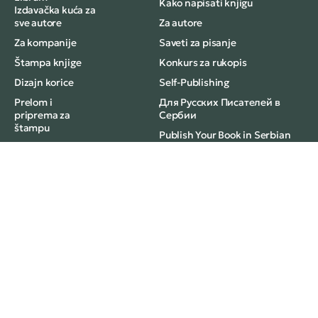
Kako napisati knjigu
Izdavačka kuća za
sve autore
Za autore
Za kompanije
Saveti za pisanje
Štampa knjige
Konkurs za rukopis
Dizajn korice
Self-Publishing
Prelom i
Для Русских Писателей в
priprema za
Сербии
štampu
Publish Your Book in Serbian
Lektura knjige
with Librum publisher
Uređivanje knjige
For Companies
Politika privatnosti
Knjige u izdanju Libruma –
Cobiss
Prava i obaveze
Karijera
Najčešća pitanja
Kontakt