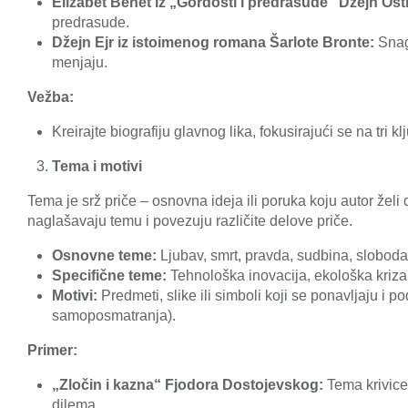
Elizabet Benet iz „Gordosti i predrasude“ Džejn Ost
predrasude.
Džejn Ejr iz istoimenog romana Šarlote Bronte:
Snaga
menjaju.
Vežba:
Kreirajte biografiju glavnog lika, fokusirajući se na tri
Tema i motivi
Tema je srž priče – osnovna ideja ili poruka koju autor želi
naglašavaju temu i povezuju različite delove priče.
Osnovne teme:
Ljubav, smrt, pravda, sudbina, sloboda, 
Specifične teme:
Tehnološka inovacija, ekološka kriza,
Motivi:
Predmeti, slike ili simboli koji se ponavljaju i 
samoposmatranja).
Primer:
„Zločin i kazna“ Fjodora Dostojevskog:
Tema krivice 
dilema.