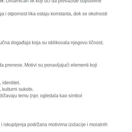
in:
Dinamičan lik koji uči da prevaziđe sopstvene
 i otpornost lika ostaju konstanta, dok se okolnosti
 ključna događaja koja su oblikovala njegovu ličnost.
 da prenese. Motivi su ponavljajući elementi koji
identitet.
 kulturni sukobi.
podržavaju temu (npr. ogledala kao simbol
i iskupljenja podržana motivima izolacije i moralnih