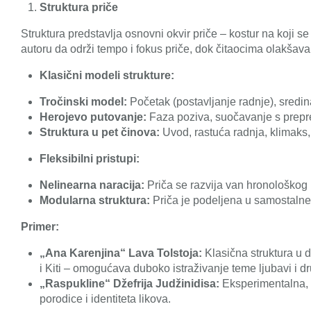
Struktura priče
Struktura predstavlja osnovni okvir priče – kostur na koji 
autoru da održi tempo i fokus priče, dok čitaocima olakšava
Klasični modeli strukture:
Tročinski model:
Početak (postavljanje radnje), sredina 
Herojevo putovanje:
Faza poziva, suočavanje s prepr
Struktura u pet činova:
Uvod, rastuća radnja, klimaks,
Fleksibilni pristupi:
Nelinearna naracija:
Priča se razvija van hronološkog re
Modularna struktura:
Priča je podeljena u samostalne
Primer:
„Ana Karenjina“ Lava Tolstoja:
Klasična struktura u 
i Kiti – omogućava duboko istraživanje teme ljubavi i d
„Raspukline“ Džefrija Judžinidisa:
Eksperimentalna, 
porodice i identiteta likova.