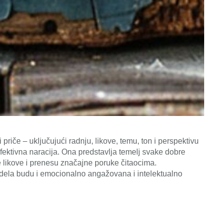
riče – uključujući radnju, likove, temu, ton i perspektivu
efektivna naracija. Ona predstavlja temelj svake dobre
 likove i prenesu značajne poruke čitaocima.
ela budu i emocionalno angažovana i intelektualno