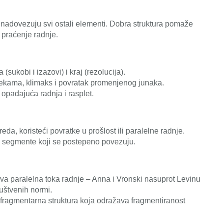
se nadovezuju svi ostali elementi. Dobra struktura pomaže
 praćenje radnje.
(sukobi i izazovi) i kraj (rezolucija).
ekama, klimaks i povratak promenjenog junaka.
 opadajuća radnja i rasplet.
da, koristeći povratke u prošlost ili paralelne radnje.
 segmente koji se postepeno povezuju.
dva paralelna toka radnje – Anna i Vronski nasuprot Levinu
ruštvenih normi.
fragmentarna struktura koja odražava fragmentiranost