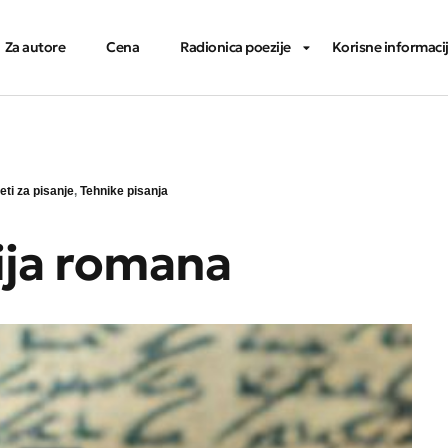
Za autore
Cena
Radionica poezije
Korisne informaci
eti za pisanje
,
Tehnike pisanja
ja romana