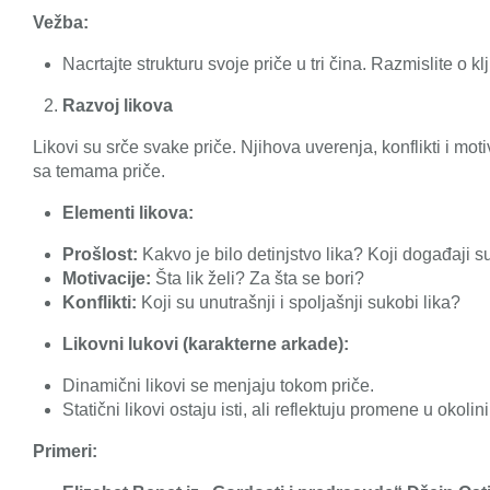
Vežba:
Nacrtajte strukturu svoje priče u tri čina. Razmislite o 
Razvoj likova
Likovi su srče svake priče. Njihova uverenja, konflikti i mo
sa temama priče.
Elementi likova:
Prošlost:
Kakvo je bilo detinjstvo lika? Koji događaji s
Motivacije:
Šta lik želi? Za šta se bori?
Konflikti:
Koji su unutrašnji i spoljašnji sukobi lika?
Likovni lukovi (karakterne arkade):
Dinamični likovi se menjaju tokom priče.
Statični likovi ostaju isti, ali reflektuju promene u okolini
Primeri: