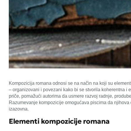
Kompozicija romana odnosi se na način na koji su elementi p
– organizovani i povezani kako bi se stvorila koherentna i 
priče, pomažući autorima da usmere razvoj radnje, prodube
Razumevanje kompozicije omogućava piscima da njihova d
izazovna.
Elementi kompozicije romana