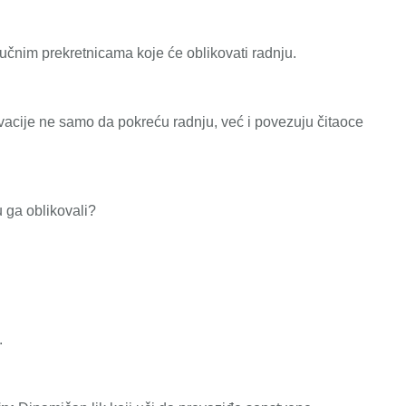
ključnim prekretnicama koje će oblikovati radnju.
tivacije ne samo da pokreću radnju, već i povezuju čitaoce
u ga oblikovali?
.