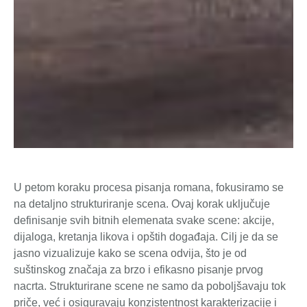
U petom koraku procesa pisanja romana, fokusiramo se
na detaljno strukturiranje scena. Ovaj korak uključuje
definisanje svih bitnih elemenata svake scene: akcije,
dijaloga, kretanja likova i opštih događaja. Cilj je da se
jasno vizualizuje kako se scena odvija, što je od
suštinskog značaja za brzo i efikasno pisanje prvog
nacrta. Strukturirane scene ne samo da poboljšavaju tok
priče, već i osiguravaju konzistentnost karakterizacije i