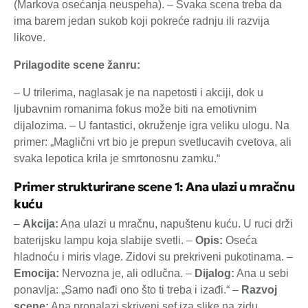
(Markova osećanja neuspeha). – Svaka scena treba da
ima barem jedan sukob koji pokreće radnju ili razvija
likove.
Prilagodite scene žanru:
– U trilerima, naglasak je na napetosti i akciji, dok u
ljubavnim romanima fokus može biti na emotivnim
dijalozima. – U fantastici, okruženje igra veliku ulogu. Na
primer: „Maglični vrt bio je prepun svetlucavih cvetova, ali
svaka lepotica krila je smrtonosnu zamku.“
Primer strukturirane scene 1: Ana ulazi u mračnu
kuću
–
Akcija:
Ana ulazi u mračnu, napuštenu kuću. U ruci drži
baterijsku lampu koja slabije svetli. –
Opis:
Oseća
hladnoću i miris vlage. Zidovi su prekriveni pukotinama. –
Emocija:
Nervozna je, ali odlučna. –
Dijalog:
Ana u sebi
ponavlja: „Samo nađi ono što ti treba i izađi.“ –
Razvoj
scene:
Ana pronalazi skriveni sef iza slike na zidu.