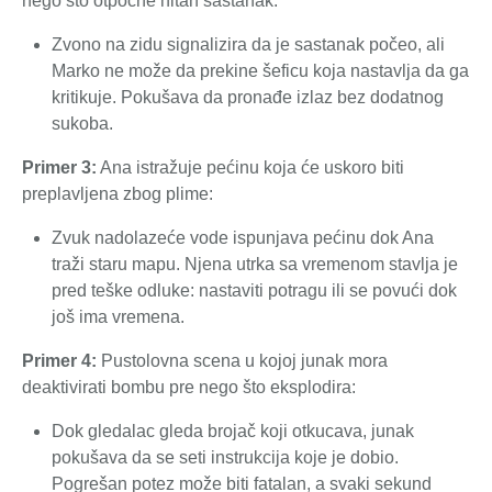
nego što otpočne hitan sastanak:
Zvono na zidu signalizira da je sastanak počeo, ali
Marko ne može da prekine šeficu koja nastavlja da ga
kritikuje. Pokušava da pronađe izlaz bez dodatnog
sukoba.
Primer 3:
Ana istražuje pećinu koja će uskoro biti
preplavljena zbog plime:
Zvuk nadolazeće vode ispunjava pećinu dok Ana
traži staru mapu. Njena utrka sa vremenom stavlja je
pred teške odluke: nastaviti potragu ili se povući dok
još ima vremena.
Primer 4:
Pustolovna scena u kojoj junak mora
deaktivirati bombu pre nego što eksplodira:
Dok gledalac gleda brojač koji otkucava, junak
pokušava da se seti instrukcija koje je dobio.
Pogrešan potez može biti fatalan, a svaki sekund