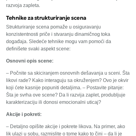
razvoja zapleta.
Tehnike za strukturiranje scena
Strukturiranje scena pomaže u osiguravanju
konzistentnosti priče i stvaranju dinamičnog toka
događaja. Sledeće tehnike mogu vam pomoći da
definišete svaki aspekt scene:
Osnovni opis scene:
– Počnite sa skiciranjem osnovnih dešavanja u sceni. Šta
likovi rade? Kako interaguju sa okruženjem? Ovo je okvir
koji ćete kasnije popuniti detaljima. – Postavite pitanje:
Šta je svrha ove scene? Da li razvija zaplet, produbljuje
karakterizaciju ili donosi emocionalni uticaj?
Akcije i pokreti:
– Detaljno opišite akcije i pokrete likova. Na primer, ako
lik ulazi u sobu, razmislite o tome kako to čini – da li je