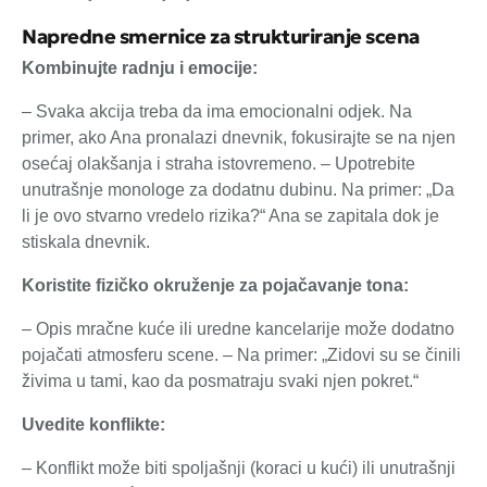
Napredne smernice za strukturiranje scena
Kombinujte radnju i emocije:
– Svaka akcija treba da ima emocionalni odjek. Na
primer, ako Ana pronalazi dnevnik, fokusirajte se na njen
osećaj olakšanja i straha istovremeno. – Upotrebite
unutrašnje monologe za dodatnu dubinu. Na primer: „Da
li je ovo stvarno vredelo rizika?“ Ana se zapitala dok je
stiskala dnevnik.
Koristite fizičko okruženje za pojačavanje tona:
– Opis mračne kuće ili uredne kancelarije može dodatno
pojačati atmosferu scene. – Na primer: „Zidovi su se činili
živima u tami, kao da posmatraju svaki njen pokret.“
Uvedite konflikte:
– Konflikt može biti spoljašnji (koraci u kući) ili unutrašnji