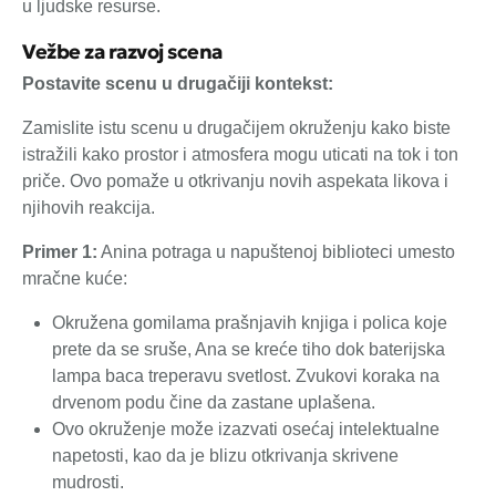
u ljudske resurse.
Vežbe za razvoj scena
Postavite scenu u drugačiji kontekst:
Zamislite istu scenu u drugačijem okruženju kako biste
istražili kako prostor i atmosfera mogu uticati na tok i ton
priče. Ovo pomaže u otkrivanju novih aspekata likova i
njihovih reakcija.
Primer 1:
Anina potraga u napuštenoj biblioteci umesto
mračne kuće:
Okružena gomilama prašnjavih knjiga i polica koje
prete da se sruše, Ana se kreće tiho dok baterijska
lampa baca treperavu svetlost. Zvukovi koraka na
drvenom podu čine da zastane uplašena.
Ovo okruženje može izazvati osećaj intelektualne
napetosti, kao da je blizu otkrivanja skrivene
mudrosti.