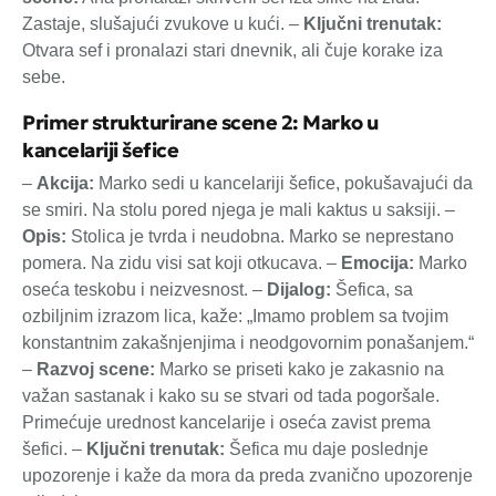
Zastaje, slušajući zvukove u kući. –
Ključni trenutak:
Otvara sef i pronalazi stari dnevnik, ali čuje korake iza
sebe.
Primer strukturirane scene 2: Marko u
kancelariji šefice
–
Akcija:
Marko sedi u kancelariji šefice, pokušavajući da
se smiri. Na stolu pored njega je mali kaktus u saksiji. –
Opis:
Stolica je tvrda i neudobna. Marko se neprestano
pomera. Na zidu visi sat koji otkucava. –
Emocija:
Marko
oseća teskobu i neizvesnost. –
Dijalog:
Šefica, sa
ozbiljnim izrazom lica, kaže: „Imamo problem sa tvojim
konstantnim zakašnjenjima i neodgovornim ponašanjem.“
–
Razvoj scene:
Marko se priseti kako je zakasnio na
važan sastanak i kako su se stvari od tada pogoršale.
Primećuje urednost kancelarije i oseća zavist prema
šefici. –
Ključni trenutak:
Šefica mu daje poslednje
upozorenje i kaže da mora da preda zvanično upozorenje