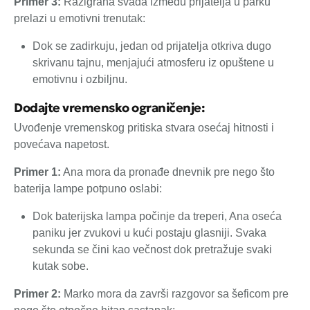
Primer 3:
Razigrana svađa između prijatelja u parku
prelazi u emotivni trenutak:
Dok se zadirkuju, jedan od prijatelja otkriva dugo
skrivanu tajnu, menjajući atmosferu iz opuštene u
emotivnu i ozbiljnu.
Dodajte vremensko ograničenje:
Uvođenje vremenskog pritiska stvara osećaj hitnosti i
povećava napetost.
Primer 1:
Ana mora da pronađe dnevnik pre nego što
baterija lampe potpuno oslabi:
Dok baterijska lampa počinje da treperi, Ana oseća
paniku jer zvukovi u kući postaju glasniji. Svaka
sekunda se čini kao večnost dok pretražuje svaki
kutak sobe.
Primer 2:
Marko mora da završi razgovor sa šeficom pre