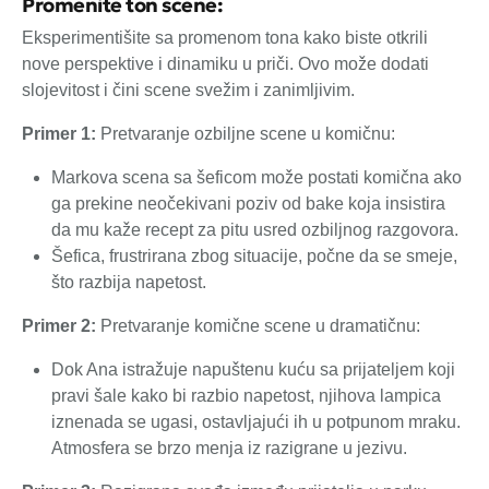
Promenite ton scene:
Eksperimentišite sa promenom tona kako biste otkrili
nove perspektive i dinamiku u priči. Ovo može dodati
slojevitost i čini scene svežim i zanimljivim.
Primer 1:
Pretvaranje ozbiljne scene u komičnu:
Markova scena sa šeficom može postati komična ako
ga prekine neočekivani poziv od bake koja insistira
da mu kaže recept za pitu usred ozbiljnog razgovora.
Šefica, frustrirana zbog situacije, počne da se smeje,
što razbija napetost.
Primer 2:
Pretvaranje komične scene u dramatičnu:
Dok Ana istražuje napuštenu kuću sa prijateljem koji
pravi šale kako bi razbio napetost, njihova lampica
iznenada se ugasi, ostavljajući ih u potpunom mraku.
Atmosfera se brzo menja iz razigrane u jezivu.