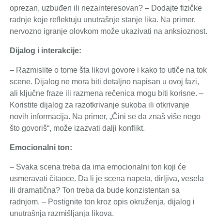
oprezan, uzbuđen ili nezainteresovan? – Dodajte fizičke
radnje koje reflektuju unutrašnje stanje lika. Na primer,
nervozno igranje olovkom može ukazivati na anksioznost.
Dijalog i interakcije:
– Razmislite o tome šta likovi govore i kako to utiče na tok
scene. Dijalog ne mora biti detaljno napisan u ovoj fazi,
ali ključne fraze ili razmena rečenica mogu biti korisne. –
Koristite dijalog za razotkrivanje sukoba ili otkrivanje
novih informacija. Na primer, „Čini se da znaš više nego
što govoriš“, može izazvati dalji konflikt.
Emocionalni ton:
– Svaka scena treba da ima emocionalni ton koji će
usmeravati čitaoce. Da li je scena napeta, dirljiva, vesela
ili dramatična? Ton treba da bude konzistentan sa
radnjom. – Postignite ton kroz opis okruženja, dijalog i
unutrašnja razmišljanja likova.