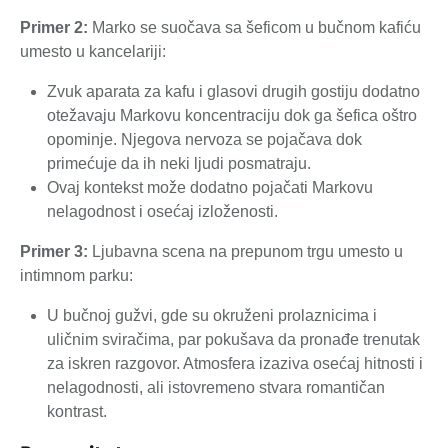
Primer 2:
Marko se suočava sa šeficom u bučnom kafiću
umesto u kancelariji:
Zvuk aparata za kafu i glasovi drugih gostiju dodatno
otežavaju Markovu koncentraciju dok ga šefica oštro
opominje. Njegova nervoza se pojačava dok
primećuje da ih neki ljudi posmatraju.
Ovaj kontekst može dodatno pojačati Markovu
nelagodnost i osećaj izloženosti.
Primer 3:
Ljubavna scena na prepunom trgu umesto u
intimnom parku:
U bučnoj gužvi, gde su okruženi prolaznicima i
uličnim sviračima, par pokušava da pronađe trenutak
za iskren razgovor. Atmosfera izaziva osećaj hitnosti i
nelagodnosti, ali istovremeno stvara romantičan
kontrast.