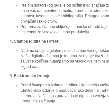
Prelom doktorskog rada je od suštinskog značaja za
da je vaš rad pravilno formatiran prema akademski
stranica, fusnote, citate i bibliografiju. Prilagođava
privlačan i lako čitljiv.
Priprema za štampu uključuje tehničku obradu fajlov
i spremni za visokokvalitetnu produkciju.
Štampa (digitalna i ofset):
Nudimo opcije digitalne i ofset štampe vašeg doktor
Naša digitalna štampa je idealna za manje tiraže i 
za veće količine. Štampamo na visokokvalitetnim mat
izgled rada.
Elektronsko izdanje:
Pored štampanih izdanja, nudimo i konverziju vašeg
Elektronsko izdanje omogućava lako deljenje i arhiv
interneta. Naš tim osigurava da je digitalna verzija v
uređajima za čitanje.