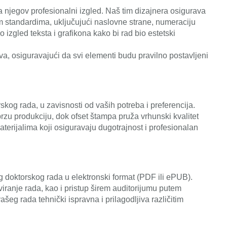
 njegov profesionalni izgled. Naš tim dizajnera osigurava
m standardima, uključujući naslovne strane, numeraciju
mo izgled teksta i grafikona kako bi rad bio estetski
a, osiguravajući da svi elementi budu pravilno postavljeni
skog rada, u zavisnosti od vaših potreba i preferencija.
brzu produkciju, dok ofset štampa pruža vrhunski kvalitet
erijalima koji osiguravaju dugotrajnost i profesionalan
 doktorskog rada u elektronski format (PDF ili ePUB).
iranje rada, kao i pristup širem auditorijumu putem
ašeg rada tehnički ispravna i prilagodljiva različitim