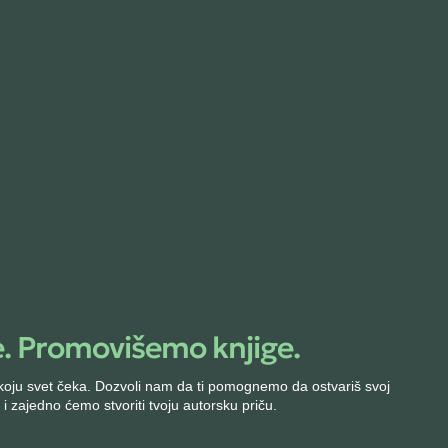
. Promovišemo knjige.
Intervju
Politika privat
Kako napisati knjigu
Knjige u izdan
a koju svet čeka. Dozvoli nam da ti pomognemo da ostvariš svoj
Za autore
Prava i obavez
 i zajedno ćemo stvoriti tvoju autorsku priču.
Saveti za pisanje
Karijera