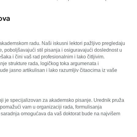
ova
m akademskom radu. Naši iskusni lektori pažljivo pregledaju
e, poboljšavajući stil pisanja i osiguravajući doslednost u
ka i čini vaš rad profesionalnim i lako čitljivim.
anje strukture rada, logičkog toka argumenata i
ude jasno artikulisan i lako razumljiv čitaocima iz vaše
i je specijalizovan za akademsko pisanje. Urednik pruža
pomažući vam u organizaciji rada, formulisanja
 saradnja omogućava da vaš doktorat bude na najvišem