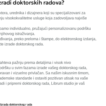
zradi doktorskih radova?
tora, urednika i dizajnera koji su specijalizovani za
u visokokvalitetne usluge koja zadovoljava najviše
amo individualno, pružajući personalizovanu podršku
jihovog istraživanja.
eđivanja, preko preloma i štampe, do elektronskog izdanja,
e izrade doktorskog rada.
zahteva pažnju prema detaljima i visok nivo
podršku u svim fazama izrade vašeg doktorskog rada,
pravan i vizuelno privlačan. Sa našim iskusnim timom,
kademske standarde i ostaviti pozitivan utisak na vaše
di i pripremi doktorskog rada, Librum studio je vaš
,
Izrada doktorskog r ada