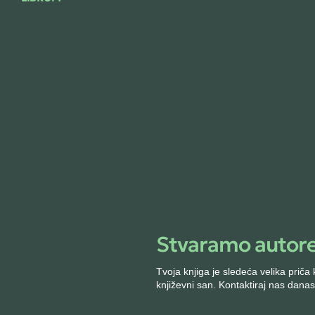
Stvaramo autore
Saradnja
Librum – Izdavačka
Tvoja knjiga je sledeća velika prič
kuća za sve autore
književni san. Kontaktiraj nas danas
Za kompanije