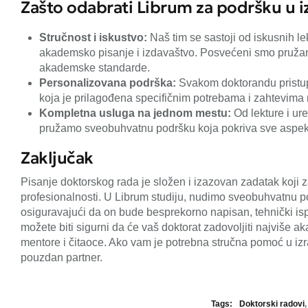
Zašto odabrati Librum za podršku u i
Stručnost i iskustvo:
Naš tim se sastoji od iskusnih lek
akademsko pisanje i izdavaštvo. Posvećeni smo pružanj
akademske standarde.
Personalizovana podrška:
Svakom doktorandu pristup
koja je prilagođena specifičnim potrebama i zahtevima n
Kompletna usluga na jednom mestu:
Od lekture i ur
pružamo sveobuhvatnu podršku koja pokriva sve aspekt
Zaključak
Pisanje doktorskog rada je složen i izazovan zadatak koji 
profesionalnosti. U Librum studiju, nudimo sveobuhvatnu 
osiguravajući da on bude besprekorno napisan, tehnički is
možete biti sigurni da će vaš doktorat zadovoljiti najviše a
mentore i čitaoce. Ako vam je potrebna stručna pomoć u izra
pouzdan partner.
Tags:
Doktorski radovi