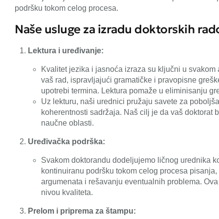
podršku tokom celog procesa.
Naše usluge za izradu doktorskih rad
Lektura i uređivanje:
Kvalitet jezika i jasnoća izraza su ključni u svako
vaš rad, ispravljajući gramatičke i pravopisne grešk
upotrebi termina. Lektura pomaže u eliminisanju greša
Uz lekturu, naši urednici pružaju savete za poboljš
koherentnosti sadržaja. Naš cilj je da vaš doktorat b
naučne oblasti.
Uređivačka podrška:
Svakom doktorandu dodeljujemo ličnog urednika koj
kontinuiranu podršku tokom celog procesa pisanja, 
argumenata i rešavanju eventualnih problema. Ova
nivou kvaliteta.
Prelom i priprema za štampu: