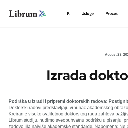
P.
Usluge
Proces
August 28, 20
Izrada dokto
Podrška u izradi i pripremi doktorskih radova: Postign
Doktorski radovi predstavljaju vrhunac akademskog obrazova
Kreiranje visokokvalitetnog doktorskog rada zahteva pažljiv
Librum studiju, nudimo sveobuhvatnu podršku u pisanju, pri
zadovoljila najviše akademske standarde. Napomena: Ne 