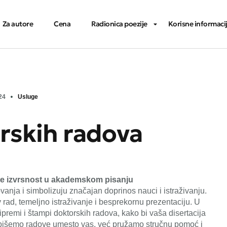
Za autore
Cena
Radionica poezije
Korisne informaci
24
Usluge
rskih radova
ite izvrsnost u akademskom pisanju
nja i simbolizuju značajan doprinos nauci i istraživanju.
 rad, temeljno istraživanje i besprekornu prezentaciju. U
premi i štampi doktorskih radova, kako bi vaša disertacija
pišemo radove umesto vas, već pružamo stručnu pomoć i