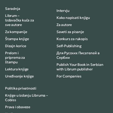
Saradnja
Intervju
Librum –
Kako napisati knjigu
Izdavačka kuća za
sve autore
Za autore
Za kompanije
Saveti za pisanje
Štampa knjige
Konkurs za rukopis
Dizajn korice
Self-Publishing
Prelom i
Для Русских Писателей в
priprema za
Сербии
štampu
Publish Your Book in Serbian
Lektura knjige
with Librum publisher
Uređivanje knjige
For Companies
Politika privatnosti
Knjige u izdanju Libruma –
Cobiss
Prava i obaveze