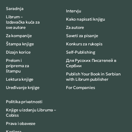
Saradnja
Intervju
Librum –
Kako napisati knjigu
Izdavačka kuća za
sve autore
Za autore
Za kompanije
Saveti za pisanje
Štampa knjige
Konkurs za rukopis
Dizajn korice
Self-Publishing
Prelom i
Для Русских Писателей в
priprema za
Сербии
štampu
Publish Your Book in Serbian
Lektura knjige
with Librum publisher
Uređivanje knjige
For Companies
Politika privatnosti
Knjige u izdanju Libruma –
Cobiss
Prava i obaveze
Karijera