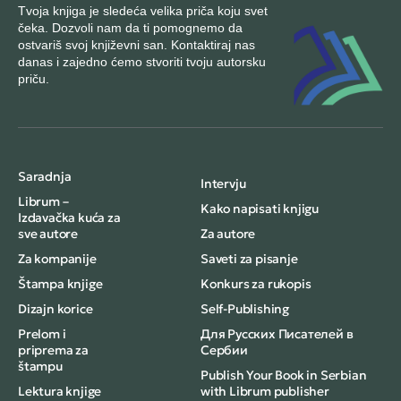
Tvoja knjiga je sledeća velika priča koju svet
čeka. Dozvoli nam da ti pomognemo da
ostvariš svoj književni san. Kontaktiraj nas
danas i zajedno ćemo stvoriti tvoju autorsku
priču.
Saradnja
Intervju
Librum –
Kako napisati knjigu
Izdavačka kuća za
sve autore
Za autore
Za kompanije
Saveti za pisanje
Štampa knjige
Konkurs za rukopis
Dizajn korice
Self-Publishing
Prelom i
Для Русских Писателей в
priprema za
Сербии
štampu
Publish Your Book in Serbian
Lektura knjige
with Librum publisher