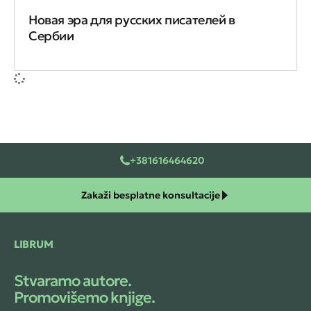
Новая эра для русских писателей в
Сербии
+381616464620
Zakaži besplatne konsultacije
LIBRUM
Stvaramo autore.
Promovišemo knjige.