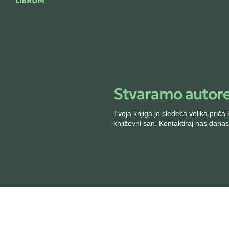
LIBRUM
Saradnja
Librum – Izdavačka
kuća za sve autore
Za kompanije
Stvaramo autore
Štampa knjige
Dizajn korice
Tvoja knjiga je sledeća velika prič
Prelom i priprema
književni san. Kontaktiraj nas danas
za štampu
Lektura knjige
Uređivanje knjige