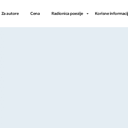
Za autore
Cena
Radionica poezije
Korisne informaci