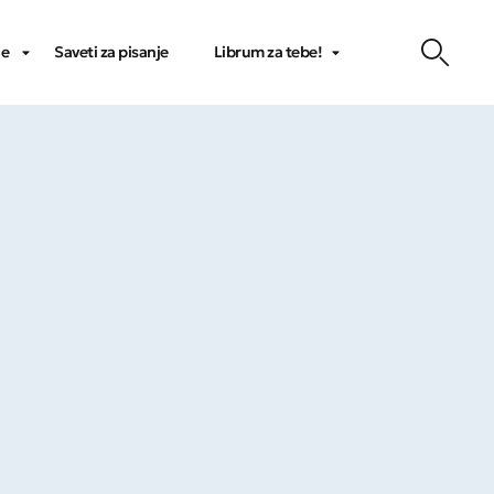
je
Saveti za pisanje
Librum za tebe!