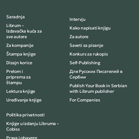
Saradnja
Intervju
Librum –
Kako napisati knjigu
Izdavačka kuća za
sve autore
Za autore
Za kompanije
Saveti za pisanje
Štampa knjige
Konkurs za rukopis
Dizajn korice
Self-Publishing
Prelom i
Для Русских Писателей в
priprema za
Сербии
štampu
Publish Your Book in Serbian
Lektura knjige
with Librum publisher
Uređivanje knjige
For Companies
Politika privatnosti
Knjige u izdanju Libruma –
Cobiss
Prava i obaveze