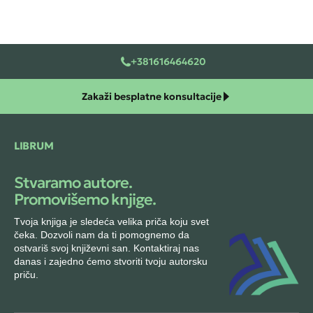
+381616464620
Zakaži besplatne konsultacije
LIBRUM
Stvaramo autore.
Promovišemo knjige.
Tvoja knjiga je sledeća velika priča koju svet
čeka. Dozvoli nam da ti pomognemo da
ostvariš svoj književni san. Kontaktiraj nas
danas i zajedno ćemo stvoriti tvoju autorsku
priču.